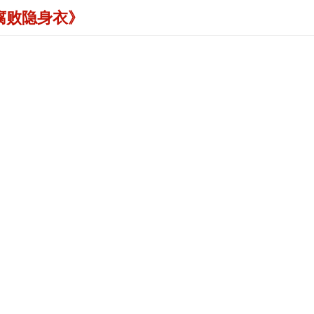
腐败隐身衣》